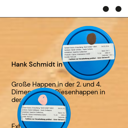
Hank Schmidt in der Beek
Große Happen in der 2. und 4.
Dimension im Riesenhappen in
der 3. Dimension
Exhibition